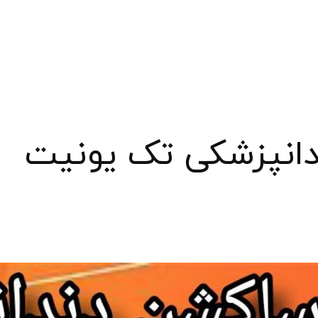
انپزشکی تک یونیت