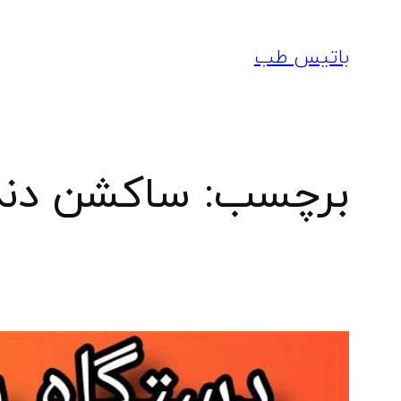
رفتن
به
باتیس طب
محتوا
برچسب:
ساکشن دند