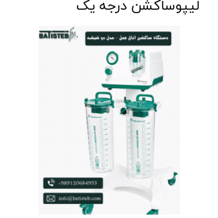
لیپوساکشن درجه یک