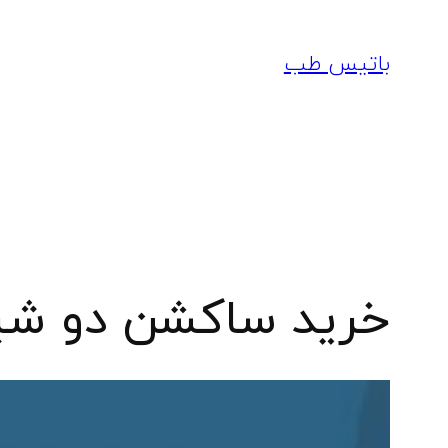
رفتن
به
باتیس طب
محتوا
خرید ساکشن دو شیش