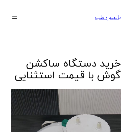
رفتن
به
باتیس طب
محتوا
خرید دستگاه ساکشن
گوش با قیمت استثنایی