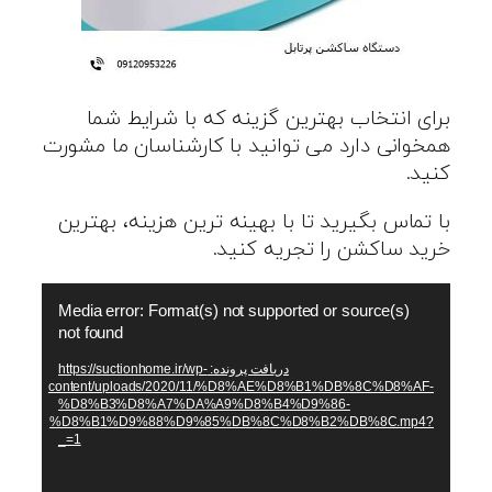
برای انتخاب بهترین گزینه که با شرایط شما
همخوانی دارد می توانید با کارشناسان ما مشورت
کنید.
با تماس بگیرید تا با بهینه ترین هزینه، بهترین
خرید ساکشن را تجریه کنید.
نمایشگر
Media error: Format(s) not supported or source(s)
ویدیو
not found
دریافت پرونده: https://suctionhome.ir/wp-
content/uploads/2020/11/%D8%AE%D8%B1%DB%8C%D8%AF-
%D8%B3%D8%A7%DA%A9%D8%B4%D9%86-
%D8%B1%D9%88%D9%85%DB%8C%D8%B2%DB%8C.mp4?
_=1