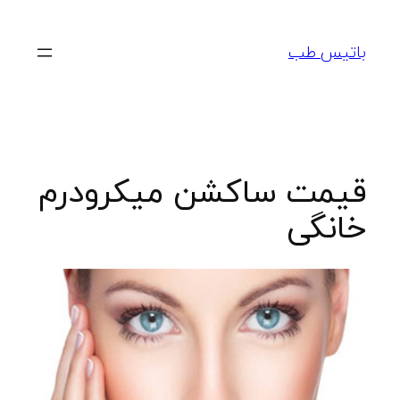
رفتن
به
باتیس طب
محتوا
قیمت ساکشن میکرودرم
خانگی