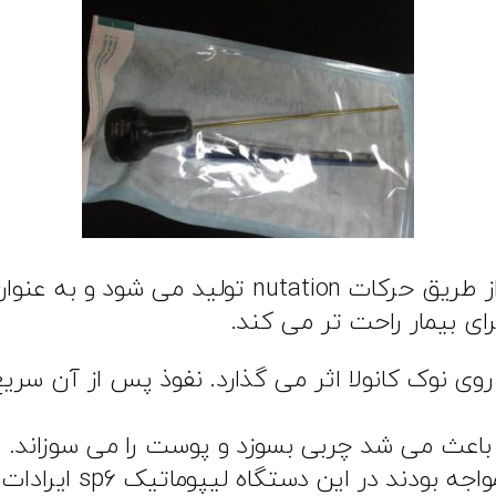
Infrasound (فرکانس پایین: کمتر از ۲۰hz) از طر
ای بیمار راحت تر می کند.
روی نوک کانولا اثر می گذارد. نفوذ پس از آن سری
زر باعث می شد چربی بسوزد و پوست را می سوزاند.
 دستگاه لیپوماتیک sp۶ ایرادات دستگاه ها برطرف شده است.