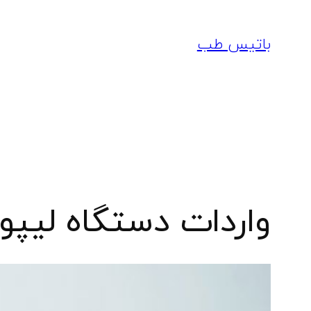
رفتن
به
باتیس طب
محتوا
واردات دستگاه لیپوما