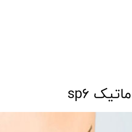
تیک sp۶